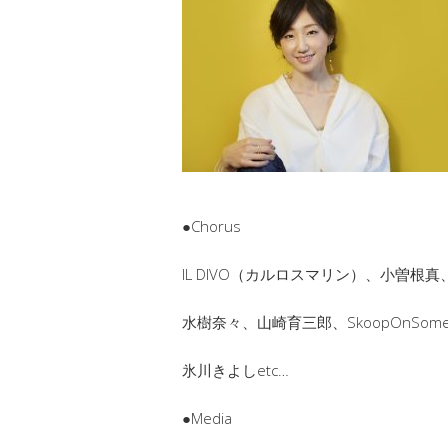
●Chorus
IL DIVO（カルロスマリン）、小曽根
水樹奈々、山崎育三郎、SkoopOnSome
氷川きよしetc…
●Media