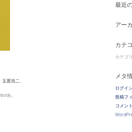
最近
アー
カテ
カテゴ
メタ
真、玉置浩二、
ログイ
body、
投稿フ
コメン
WordPre